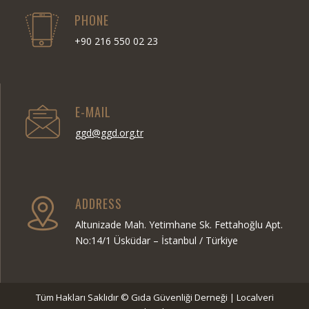
PHONE
+90 216 550 02 23
E-MAIL
ggd@ggd.org.tr
ADDRESS
Altunizade Mah. Yetimhane Sk. Fettahoğlu Apt.
No:14/1 Üsküdar – İstanbul / Türkiye
Tüm Hakları Saklıdır © Gıda Güvenliği Derneği | Localveri