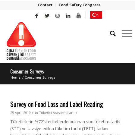
Contact
Food Safety Congress
Consumer Surveys
Home
/
Consumer Surveys
Survey on Food Loss and Label Reading
/
/
25 April 2019
in
Tüketici Araştırmaları
Tüketicilerin %72’si etiketlerde bulunan son tüketim tarihi
(STT) ve tavsiye edilen tüketim tarihi (TETT) farkını