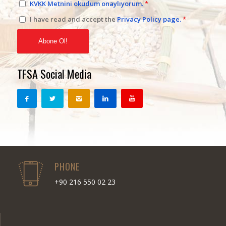
KVKK Metnini okudum onaylıyorum.
*
I have read and accept the
Privacy Policy page.
*
TFSA Social Media
PHONE
+90 216 550 02 23