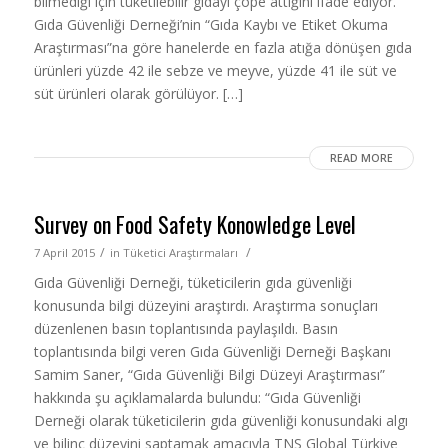
bilmediği için tüketilebilir gıdayı çöpe attığını ifade ediyor.
Gıda Güvenliği Derneği’nin “Gıda Kaybı ve Etiket Okuma
Araştırması”na göre hanelerde en fazla atığa dönüşen gıda
ürünleri yüzde 42 ile sebze ve meyve, yüzde 41 ile süt ve
süt ürünleri olarak görülüyor. […]
READ MORE
Survey on Food Safety Konowledge Level
/
/
7 April 2015
in
Tüketici Araştırmaları
Gıda Güvenliği Derneği, tüketicilerin gıda güvenliği
konusunda bilgi düzeyini araştırdı. Araştırma sonuçları
düzenlenen basın toplantısında paylaşıldı. Basın
toplantısında bilgi veren Gıda Güvenliği Derneği Başkanı
Samim Saner, “Gıda Güvenliği Bilgi Düzeyi Araştırması”
hakkında şu açıklamalarda bulundu: “Gıda Güvenliği
Derneği olarak tüketicilerin gıda güvenliği konusundaki algı
ve bilinç düzeyini saptamak amacıyla TNS Global Türkiye