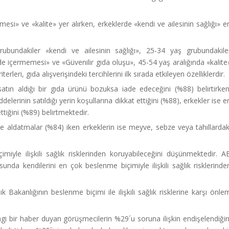
mesi» ve «kalite» yer alırken, erkeklerde «kendi ve ailesinin sağlığı» e
rubundakiler «kendi ve ailesinin sağlığı», 25-34 yaş grubundakile
 içermemesi» ve «Güvenilir gıda oluşu», 45-54 yaş aralığında «kalite
eri, gıda alışverişindeki tercihlerini ilk sırada etkileyen özelliklerdir.
atın aldığı bir gıda ürünü bozuksa iade edeceğini (%88) belirtirken
elerinin satıldığı yerin koşullarına dikkat ettiğini (%88), erkekler ise e
tiğini (%89) belirtmektedir.
ve aldatmalar (%84) iken erkeklerin ise meyve, sebze veya tahıllardak
iyle ilişkili sağlık risklerinden koruyabileceğini düşünmektedir. A
nda kendilerini en çok beslenme biçimiyle ilişkili sağlık risklerinde
akanlığının beslenme biçimi ile ilişkili sağlık risklerine karşı önle
hangi bir haber duyan görüşmecilerin %29´u soruna ilişkin endişelendiğin