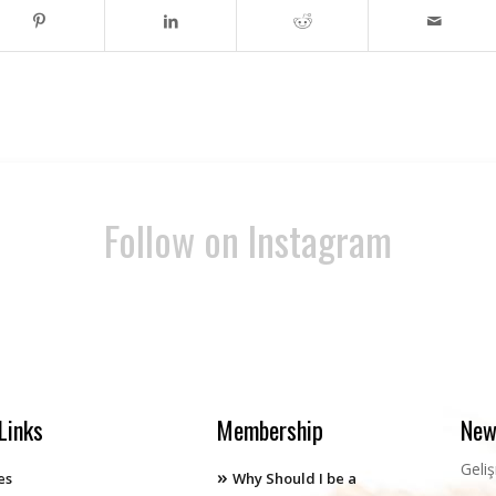
Follow on Instagram
Links
Membership
New
Geli
es
Why Should I be a