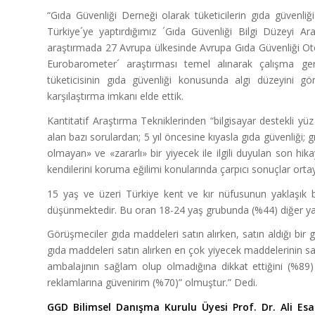
“Gıda Güvenliği Derneği olarak tüketicilerin gıda güvenl
Türkiye´ye yaptırdığımız ´Gıda Güvenliği Bilgi Düzeyi Ar
araştırmada 27 Avrupa ülkesinde Avrupa Gıda Güvenliği Otor
Eurobarometer´ araştırması temel alınarak çalışma gerç
tüketicisinin gıda güvenliği konusunda algı düzeyini gör
karşılaştırma imkanı elde ettik.
Kantitatif Araştırma Tekniklerinden “bilgisayar destekli yü
alan bazı sorulardan; 5 yıl öncesine kıyasla gıda güvenliği; gıd
olmayan» ve «zararlı» bir yiyecek ile ilgili duyulan son hika
kendilerini koruma eğilimi konularında çarpıcı sonuçlar ort
15 yaş ve üzeri Türkiye kent ve kır nüfusunun yaklaşık beş
düşünmektedir. Bu oran 18-24 yaş grubunda (%44) diğer yaş
Görüşmeciler gıda maddeleri satın alırken, satın aldığı bir 
gıda maddeleri satın alırken en çok yiyecek maddelerinin satı
ambalajının sağlam olup olmadığına dikkat ettiğini (%89) 
reklamlarına güvenirim (%70)” olmuştur.” Dedi.
GGD Bilimsel Danışma Kurulu Üyesi
Prof. Dr. Ali E