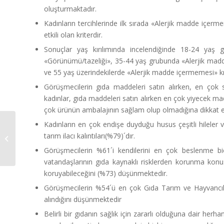
oluşturmaktadır.
Kadınların tercihlerinde ilk sırada «Alerjik madde içerme
etkili olan kriterdir.
Sonuçlar yaş kırılımında incelendiğinde 18-24 yaş g
«Görünümü/tazeliği», 35-44 yaş grubunda «Alerjik madde
ve 55 yaş üzerindekilerde «Alerjik madde içermemesi» kriterl
Görüşmecilerin gıda maddeleri satın alırken, en çok s
kadınlar, gıda maddeleri satın alırken en çok yiyecek madd
çok ürünün ambalajının sağlam olup olmadığına dikkat et
Kadınların en çok endişe duyduğu husus çeşitli hileler 
What do the Labels
tarım ilacı kalıntıları(%79)´dır.
Tell Us?
Görüşmecilerin %61´i kendilerini en çok beslenme biçim
vatandaşlarının gıda kaynaklı risklerden korunma konusu
koruyabileceğini (%73) düşünmektedir.
Görüşmecilerin %54´ü en çok Gıda Tarım ve Hayvancılık B
alındığını düşünmektedir
Belirli bir gıdanın sağlık için zararlı olduğuna dair her