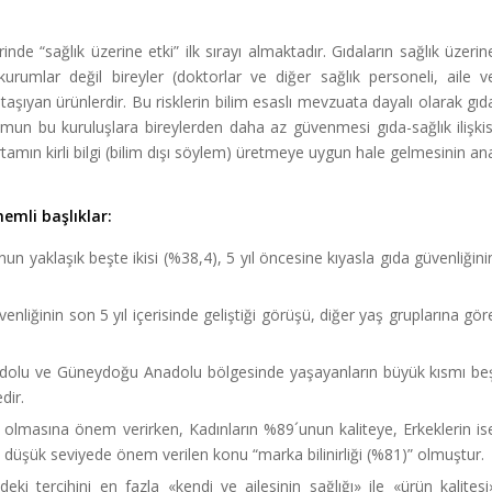
rinde “sağlık üzerine etki” ilk sırayı almaktadır. Gıdaların sağlık üzerin
urumlar değil bireyler (doktorlar ve diğer sağlık personeli, aile v
 taşıyan ürünlerdir. Bu risklerin bilim esaslı mevzuata dayalı olarak gıd
lumun bu kuruluşlara bireylerden daha az güvenmesi gıda-sağlık ilişkis
tamın kirli bilgi (bilim dışı söylem) üretmeye uygun hale gelmesinin an
emli başlıklar:
 yaklaşık beşte ikisi (%38,4), 5 yıl öncesine kıyasla gıda güvenliğini
liğinin son 5 yıl içerisinde geliştiği görüşü, diğer yaş gruplarına gör
nadolu ve Güneydoğu Anadolu bölgesinde yaşayanların büyük kısmı be
dir.
a olmasına önem verirken, Kadınların %89´unun kaliteye, Erkeklerin is
n düşük seviyede önem verilen konu “marka bilinirliği (%81)” olmuştur.
deki tercihini en fazla «kendi ve ailesinin sağlığı» ile «ürün kalitesi