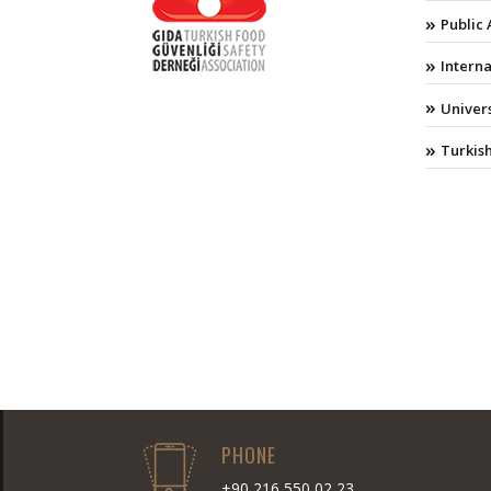
Public
Intern
Univers
Turkish
PHONE
+90 216 550 02 23