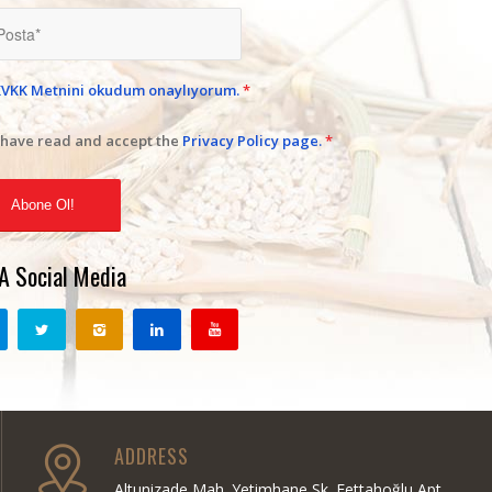
KVKK Metnini okudum onaylıyorum.
*
 have read and accept the
Privacy Policy page.
*
A Social Media
ADDRESS
Altunizade Mah. Yetimhane Sk. Fettahoğlu Apt.