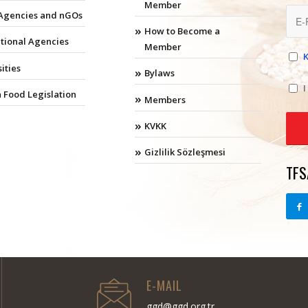
Member
 Agencies and nGOs
How to Become a
ational Agencies
Member
ities
Bylaws
I
 Food Legislation
Members
KVKK
Gizlilik Sözleşmesi
TFS
E-MAIL
ggd@ggd.org.tr