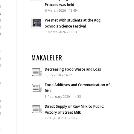
Process was held
l
6 March 2026 - 13:49
u
4
We met with students at the Koç
Schools Science Festival
k
3 March 2026 - 13:53
a
r
MAKALELER
i
ı
Decreasing Food Waste and Loss
9 July 2020 - 14:32
i
Food Additives and Communication of
Risk
3 February 2020 - 14:33
,
n
Direct Supply of Raw Milk to Public:
Victory of Street Milk
n
27 August 2016 - 19:26
”