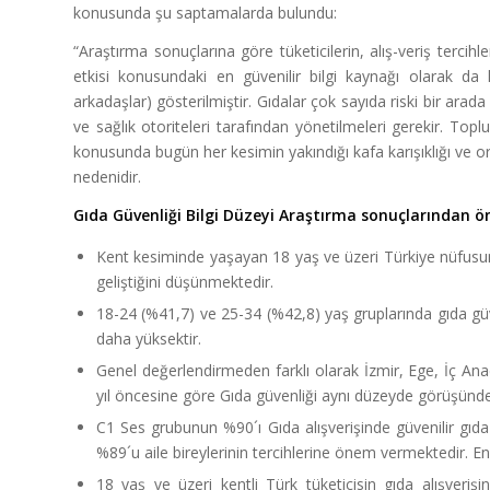
konusunda şu saptamalarda bulundu:
“Araştırma sonuçlarına göre tüketicilerin, alış-veriş tercihle
etkisi konusundaki en güvenilir bilgi kaynağı olarak da k
arkadaşlar) gösterilmiştir. Gıdalar çok sayıda riski bir arada
ve sağlık otoriteleri tarafından yönetilmeleri gerekir. Top
konusunda bugün her kesimin yakındığı kafa karışıklığı ve or
nedenidir.
Gıda Güvenliği Bilgi Düzeyi Araştırma sonuçlarından ön
Kent kesiminde yaşayan 18 yaş ve üzeri Türkiye nüfusunun
geliştiğini düşünmektedir.
18-24 (%41,7) ve 25-34 (%42,8) yaş gruplarında gıda güven
daha yüksektir.
Genel değerlendirmeden farklı olarak İzmir, Ege, İç A
yıl öncesine göre Gıda güvenliği aynı düzeyde görüşünde
C1 Ses grubunun %90´ı Gıda alışverişinde güvenilir gıd
%89´u aile bireylerinin tercihlerine önem vermektedir. E
18 yaş ve üzeri kentli Türk tüketicisin gıda alışverişin