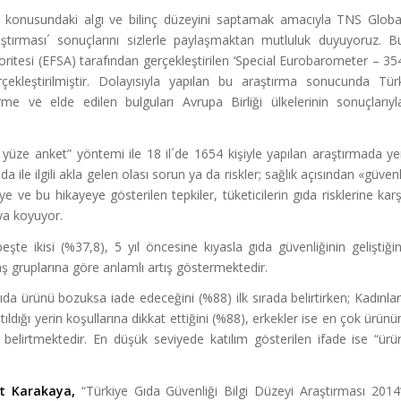
iği konusundaki algı ve bilinç düzeyini saptamak amacıyla TNS Globa
aştırması´ sonuçlarını sizlerle paylaşmaktan mutluluk duyuyoruz. B
itesi (EFSA) tarafından gerçekleştirilen ‘Special Eurobarometer – 35
ekleştirilmiştir. Dolayısıyla yapılan bu araştırma sonucunda Tür
me ve elde edilen bulguları Avrupa Birliği ülkelerinin sonuçlarıyl
z yüze anket” yöntemi ile 18 il´de 1654 kişiyle yapılan araştırmada ye
a ile ilgili akla gelen olası sorun ya da riskler; sağlık açısından «güvenl
ye ve bu hikayeye gösterilen tepkiler, tüketicilerin gıda risklerine karş
aya koyuyor.
te ikisi (%37,8), 5 yıl öncesine kıyasla gıda güvenliğinin geliştiğin
 gruplarına göre anlamlı artış göstermektedir.
gıda ürünü bozuksa iade edeceğini (%88) ilk sırada belirtirken; Kadınlar
ldığı yerin koşullarına dikkat ettiğini (%88), erkekler ise en çok ürünü
belirtmektedir. En düşük seviyede katılım gösterilen ifade ise “ürü
sat Karakaya,
“Türkiye Gıda Güvenliği Bilgi Düzeyi Araştırması 2014