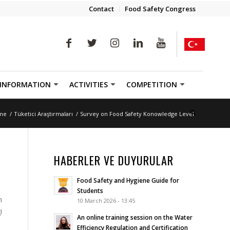
Contact
Food Safety Congress
 INFORMATION
ACTIVITIES
COMPETITION
me
/
Tüketici Araştırmaları
/
Survey on Food Safety Konowledge Level
HABERLER VE DUYURULAR
Food Safety and Hygiene Guide for
Students
n
10 March 2026 - 13:45
i
An online training session on the Water
Efficiency Regulation and Certification