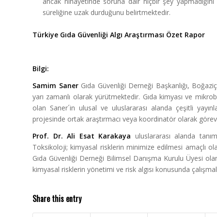
ancak nihayetinde soruna dair hiçbir şey yapmadığını b
süreliğine uzak durduğunu belirtmektedir.
Türkiye Gıda Güvenliği Algı Araştırması Özet Rapor
Bilgi:
Samim Saner
Gıda Güvenliği Derneği Başkanlığı, Boğaziçi 
yarı zamanlı olarak yürütmektedir. Gıda kimyası ve mikrobi
olan Saner´in ulusal ve uluslararası alanda çeşitli yayın
projesinde ortak araştırmacı veya koordinatör olarak görev
Prof. Dr. Ali Esat Karakaya
uluslararası alanda tanım
Toksikoloji; kimyasal risklerin minimize edilmesi amaçlı ola
Gıda Güvenliği Derneği Bilimsel Danışma Kurulu Üyesi olan
kimyasal risklerin yönetimi ve risk algısı konusunda çalışmala
Share this entry