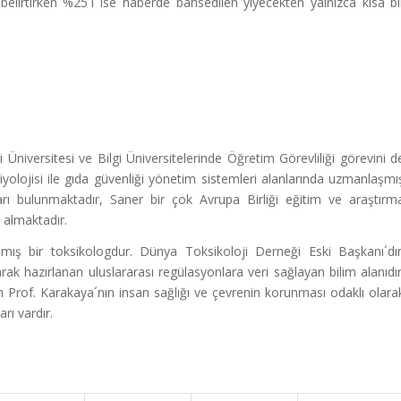
elirtirken %25´i ise haberde bahsedilen yiyecekten yalnızca kısa bi
Üniversitesi ve Bilgi Üniversitelerinde Öğretim Görevliliği görevini d
yolojisi ile gıda güvenliği yönetim sistemleri alanlarında uzmanlaşmı
ları bulunmaktadır, Saner bir çok Avrupa Birliği eğitim ve araştırm
 almaktadır.
mış bir toksikologdur. Dünya Toksikoloji Derneği Eski Başkanı´dır
rak hazırlanan uluslararası regülasyonlara veri sağlayan bilim alanıdır
 Prof. Karakaya´nın insan sağlığı ve çevrenin korunması odaklı olara
rı vardır.