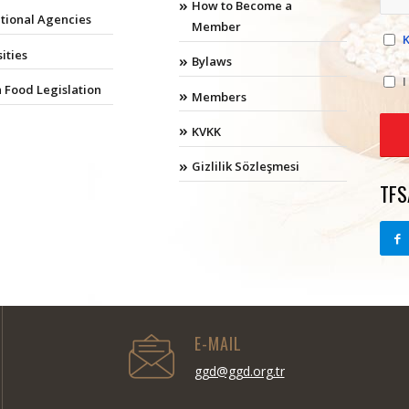
How to Become a
ational Agencies
Member
ities
Bylaws
I
 Food Legislation
Members
KVKK
Gizlilik Sözleşmesi
TFS
E-MAIL
ggd@ggd.org.tr