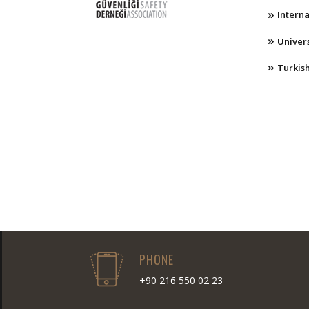
Intern
Univers
Turkish
PHONE
+90 216 550 02 23