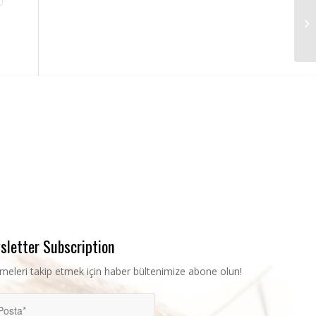
Tr
To
Re
sletter Subscription
şmeleri takip etmek için haber bültenimize abone olun!