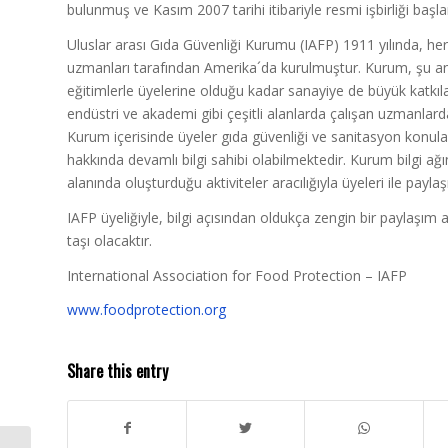
bulunmuş ve Kasım 2007 tarihi itibariyle resmi işbirliği başla
Uluslar arası Gıda Güvenliği Kurumu (IAFP) 1911 yılında, he
uzmanları tarafından Amerika´da kurulmuştur. Kurum, şu an
eğitimlerle üyelerine olduğu kadar sanayiye de büyük katkı
endüstri ve akademi gibi çeşitli alanlarda çalışan uzmanlarda
Kurum içerisinde üyeler gıda güvenliği ve sanitasyon konula
hakkında devamlı bilgi sahibi olabilmektedir. Kurum bilgi ağını 
alanında oluşturduğu aktiviteler aracılığıyla üyeleri ile payla
IAFP üyeliğiyle, bilgi açısından oldukça zengin bir paylaşım
taşı olacaktır.
International Association for Food Protection – IAFP
www.foodprotection.org
Share this entry