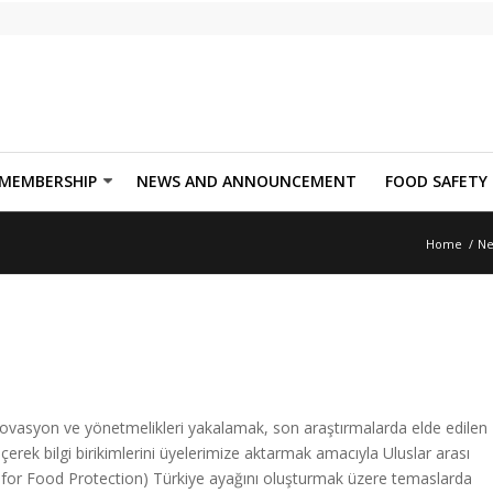
MEMBERSHIP
NEWS AND ANNOUNCEMENT
FOOD SAFETY
Home
/
Ne
nnovasyon ve yönetmelikleri yakalamak, son araştırmalarda elde edilen
çerek bilgi birikimlerini üyelerimize aktarmak amacıyla Uluslar arası
 for Food Protection) Türkiye ayağını oluşturmak üzere temaslarda