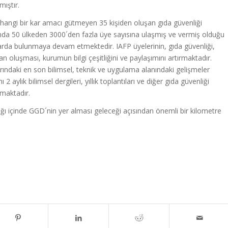
mıştır.
rhangi bir kar amacı gütmeyen 35 kişiden oluşan gıda güvenliği
da 50 ülkeden 3000´den fazla üye sayısına ulaşmış ve vermiş olduğu
larda bulunmaya devam etmektedir. IAFP üyelerinin, gıda güvenliği,
n oluşması, kurumun bilgi çeşitliğini ve paylaşımını artırmaktadır.
rındaki en son bilimsel, teknik ve uygulama alanındaki gelişmeler
2 aylık bilimsel dergileri, yıllık toplantıları ve diğer gıda güvenliği
şmaktadır.
 ağı içinde GGD´nin yer alması geleceği açısından önemli bir kilometre