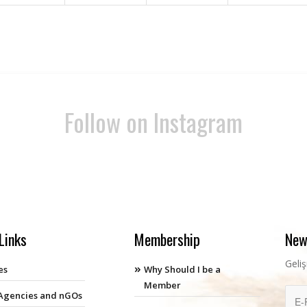
Follow on Instagram
Links
Membership
New
Geli
es
Why Should I be a
Member
 Agencies and nGOs