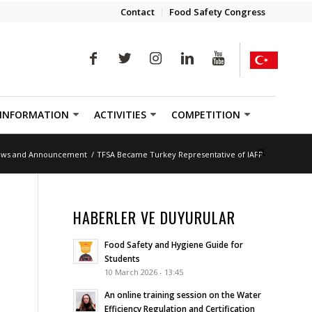
Contact
Food Safety Congress
 INFORMATION
ACTIVITIES
COMPETITION
ws and Announcement
/
TFSA Became Turkey Representative of IAFP
HABERLER VE DUYURULAR
Food Safety and Hygiene Guide for
Students
10 March 2026 - 13:45
An online training session on the Water
Efficiency Regulation and Certification