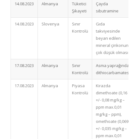
14.08.2023
Almanya
Tüketici
Çayda
T
Şikayeti
sibutramine
g
14.08.2023
Slovenya
Sınır
Gıda
A
Kontrolü
takviyesinde
b
beyan edilen
mineral çinkonun
çok düşük olması
17.08.2023
Almanya
Sınır
Asma yaprağında
Kontrolü
dithiocarbamates
a
17.08.2023
Almanya
Piyasa
Kirazda
B
Kontrolü
dimethoate (0,16
+/- 0,08 mg/kg –
ppm max.0,01
mg/kg – ppm),
omethoate (0,069
+/- 0,035 mg/kg –
ppm max.0,01