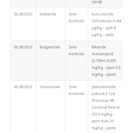
içeriği
02.08.2023
Hollanda
Sınır
Kuru incirde
Kontrolü
Ochratoxin A (44
a
µg/kg – ppb 8
µg/kg – ppb)
03.08.2023
Bulgaristan
Sınır
Biberde
İ
Kontrolü
Acetamiprid
(0.709+/-0.355
mg/kg – ppm 0.3
mg/kg – ppm)
03.08.2023
Yunanistan
Sınır
Şekerlemede
Kontrolü
yüksek E 124
a
(Ponceau 4R,
Cochinal Red A)
(33.9 mg/kg –
ppm max.20
mg/kg – ppm)