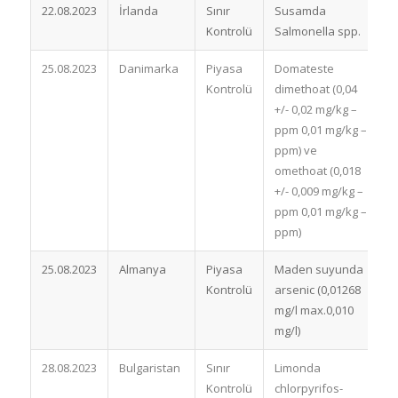
22.08.2023
İrlanda
Sınır
Susamda
İ
Kontrolü
Salmonella spp.
25.08.2023
Danimarka
Piyasa
Domateste
P
Kontrolü
dimethoat (0,04
ç
+/- 0,02 mg/kg –
ppm 0,01 mg/kg –
ppm) ve
omethoat (0,018
+/- 0,009 mg/kg –
ppm 0,01 mg/kg –
ppm)
25.08.2023
Almanya
Piyasa
Maden suyunda
P
Kontrolü
arsenic (0,01268
ç
mg/l max.0,010
mg/l)
28.08.2023
Bulgaristan
Sınır
Limonda
İ
Kontrolü
chlorpyrifos-