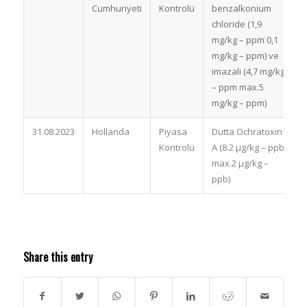
Cumhuriyeti
Kontrolü
benzalkonium
chloride (1,9
mg/kg – ppm 0,1
mg/kg – ppm) ve
imazali (4,7 mg/kg
– ppm max.5
mg/kg – ppm)
31.08.2023
Hollanda
Piyasa
Dutta Ochratoxin
A
Kontrolü
A (8.2 µg/kg – ppb
b
max.2 µg/kg –
ppb)
Share this entry