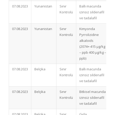
07.08.2023
Yunanistan
Sınır
Ballı macunda
B
Kontrolü
izinsiz sildenafil
ve tadalafil
07.08.2023
Yunanistan
Sınır
Kimyonda
İ
Kontrolü
Pyrrolizidine
alkaloids
(2074+-415 µg/kg
– ppb 400 µg/kg –
ppb)
07.08.2023
Belçika
Sınır
Ballı macunda
B
Kontrolü
izinsiz sildenafil
ve tadalafil
07.08.2023
Belçika
Sınır
Bitkisel macunda
B
Kontrolü
izinsiz sildenafil
ve tadalafil
07.08.2023
Belçika
Sınır
Gıda
B