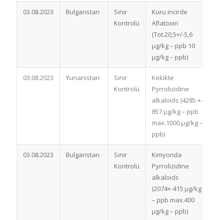
03.08.2023
Bulgaristan
Sınır
Kuru incirde
İ
Kontrolü
Aflatoxin
(Tot.20,5+/-5,6
µg/kg – ppb 10
µg/kg – ppb)
03.08.2023
Yunanistan
Sınır
Kekikte
İ
Kontrolü
Pyrrolizidine
alkaloids (4285 +-
857 µg/kg – ppb
max.1000 µg/kg –
ppb)
03.08.2023
Bulgaristan
Sınır
Kimyonda
İ
Kontrolü
Pyrrolizidine
alkaloids
(2074+-415 µg/kg
– ppb max.400
µg/kg – ppb)