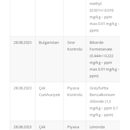
methyl
(0.031+/-0.016
mg/kg – ppm
max.0.01 mg/kg –
ppm)
28.08.2023
Bulgaristan
Sınır
Biberde
İ
Kontrolü
Formetanate
(0.444+/-0.222
mg/kg – ppm
max.0.01 mg/kg –
ppm)
28.08.2023
Çek
Piyasa
Greyfurtta
B
Cumhuriyeti
Kontrolü
Benzalkonium
chloride (1,3
mg/kg – ppm 0,1
mg/kg – ppm)
28.08.2023
Çek
Piyasa
Limonda
B