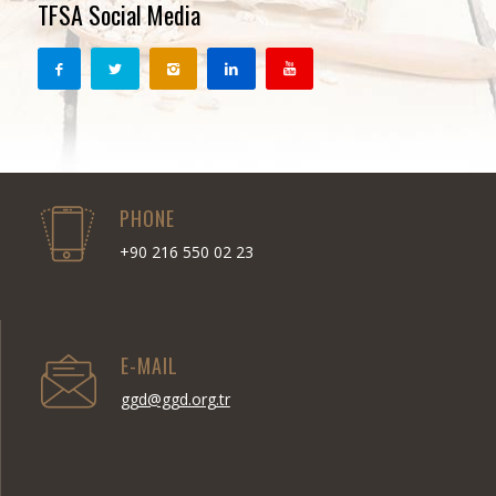
TFSA Social Media
PHONE
+90 216 550 02 23
E-MAIL
ggd@ggd.org.tr