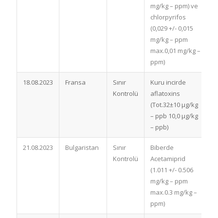
mg/kg – ppm) ve
chlorpyrifos
(0,029 +/- 0,015
mg/kg – ppm
max.0,01 mg/kg –
ppm)
18.08.2023
Fransa
Sınır
Kuru incirde
İ
Kontrolü
aflatoxins
(Tot.32±10 µg/kg
– ppb 10,0 µg/kg
– ppb)
21.08.2023
Bulgaristan
Sınır
Biberde
İ
Kontrolü
Acetamiprid
e
(1.011 +/- 0.506
e
mg/kg – ppm
max.0.3 mg/kg –
ppm)