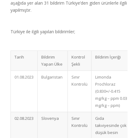
aşağıda yer alan 31 bildirim Türkiye’den giden ürünlerle ilgili
yapılmıştır.
Türkiye ile ilgili yapılan bildirimler;
Tarih
Bildirim
Kontrol
Bildirim İçeriği
Yapan Ülke
Şekli
01.08.2023
Bulgaristan
Sınır
Limonda
İ
Kontrolü
Prochloraz
(0.830+/-0.415
mg/kg – ppm 0.03
mg/kg – ppm)
02.08.2023
Slovenya
Sınır
Gıda
B
Kontrolü
takviyesinde çok
düşük besin